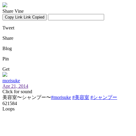
Share Vine
Copy Link
Link Copied
Tweet
Share
Blog
Pin
Get
morisuke
Apr 21, 2014
Click for sound
美容室〜シャンプー〜
#morisuke
#美容室
#シャンプー
621584
Loops