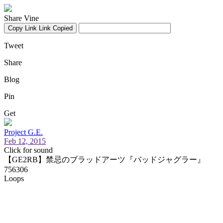
Share Vine
Copy Link
Link Copied
Tweet
Share
Blog
Pin
Get
Project G.E.
Feb 12, 2015
Click for sound
【GE2RB】禁忌のブラッドアーツ『バッドジャグラー』
756306
Loops