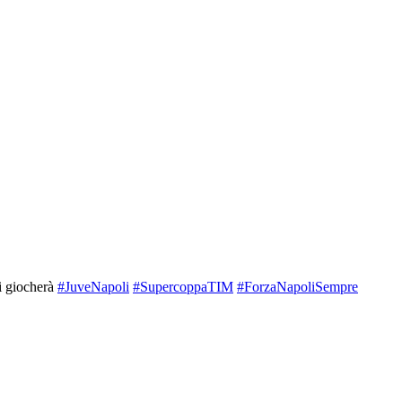
si giocherà
#JuveNapoli
#SupercoppaTIM
#ForzaNapoliSempre