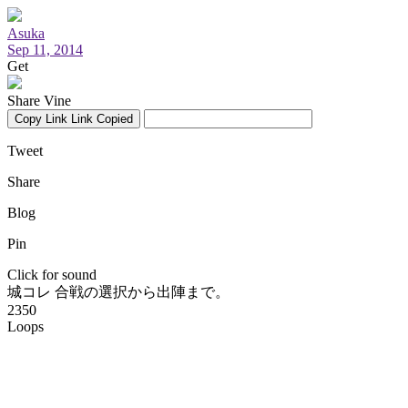
Asuka
Sep 11, 2014
Get
Share Vine
Copy Link
Link Copied
Tweet
Share
Blog
Pin
Click for sound
城コレ 合戦の選択から出陣まで。
2350
Loops