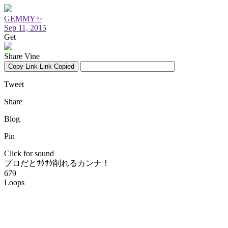
GEMMY✨
Sep 11, 2015
Get
Share Vine
Copy Link
Link Copied
Tweet
Share
Blog
Pin
Click for sound
プロだとｻｸｻｸ削れるカンナ！
679
Loops