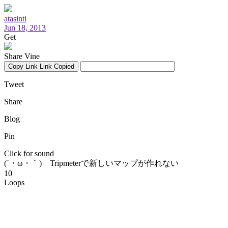
atasinti
Jun 18, 2013
Get
Share Vine
Copy Link
Link Copied
Tweet
Share
Blog
Pin
Click for sound
(´・ω・｀) Tripmeterで新しいマップが作れない
10
Loops