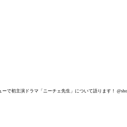
ニーチェ先生」について語ります！ @shotaro_mamiya http:/