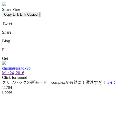
Share Vine
Copy Link
Link Copied
Tweet
Share
Blog
Pin
Get
charingress.tokyo
Mar 24, 2016
Click for sound
グリフハックの新モード、complexが有効に！激速すぎ！
#イ
11704
Loops